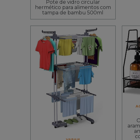
Pote de vidro circular
hermético para alimentos com
tampa de bambu 500ml
A
O
aram
an
c
VARAIS