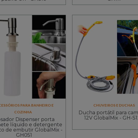
CESSÓRIOS PARA BANHEIRO E
CHUVEIROS E DUCHAS
COZINHA
Ducha portátil para ca
12V GlobalMix - GH-S
sador Dispenser porta
ete líquido e detergente
ico de embutir GlobalMix -
GH051