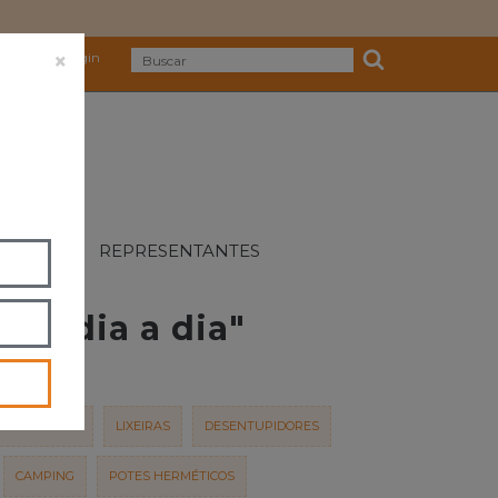
×
astre-se
Login
OLUÇÕES
REPRESENTANTES
seu dia a dia"
OS E DUCHAS
LIXEIRAS
DESENTUPIDORES
CAMPING
POTES HERMÉTICOS