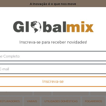
A Inovação é o que nos move
Cad
Inscreva-se para receber novidades!
TATO
QUEM SOMOS
POLÍTICA DE TROCAS E DEV
Produtos inteligentes para 
LANÇAS ELETRÔNICAS
CABIDES
CARRINHOS DE CARGA
CHUVEIR
MISTURADORES
VARAIS
UTILIDADES DOMÉSTICAS
FOGAREIROS