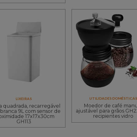
UTILIDADES DOMÉSTICA
LIXEIRAS
Moedor de café manu
ra quadrada, recarregável
ajustável para grãos GH2
 branca 9L com sensor de
recipientes vidro
oximidade 17x17x30cm
GH113