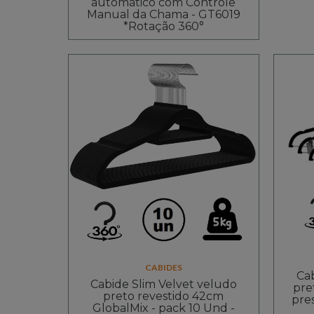
automático com Controle
Manual da Chama - GT6019
*Rotação 360°
CABIDES
Cab
Cabide Slim Velvet veludo
pre
preto revestido 42cm
pre
GlobalMix - pack 10 Und -