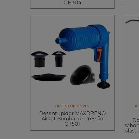
GH304
DESENTUPIDORES
A
Desentupidor MAXDRENO
AirJet Bomba de Pressão
Do
GT501
sabon
plast