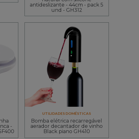
antideslizante - 44cm - pack 5
und - GH312
UTILIDADES DOMÉSTICAS
inha
Bomba elétrica recarregável
nca -
aerador decantador de vinho
 SF400
Black piano GH410