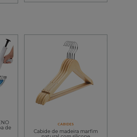
ENO
CABIDES
ba de
Cabide de madeira marfim
natural com silicone