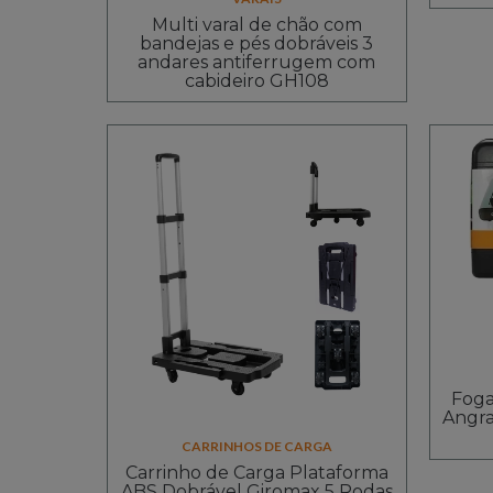
Multi varal de chão com
bandejas e pés dobráveis 3
andares antiferrugem com
cabideiro GH108
Foga
Angra
CARRINHOS DE CARGA
Carrinho de Carga Plataforma
ABS Dobrável Giromax 5 Rodas