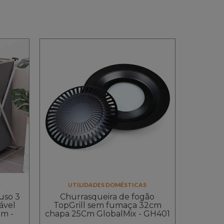
S
UTILIDADES DOMÉSTICAS
uso 3
Churrasqueira de fogão
ável
TopGrill sem fumaça 32cm
cm -
chapa 25Cm GlobalMix - GH401