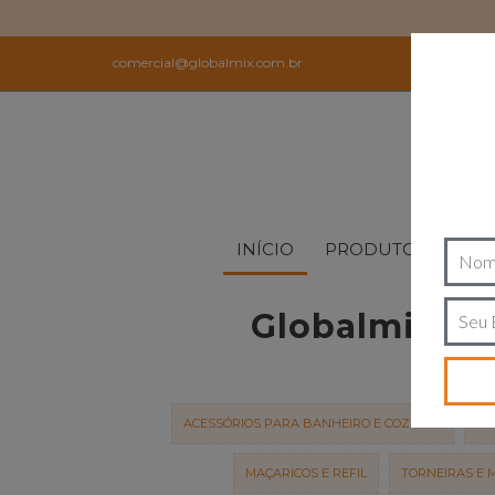
comercial@globalmix.com.br
INÍCIO
PRODUTOS
CON
Globalmix - "
ACESSÓRIOS PARA BANHEIRO E COZINHA
BA
MAÇARICOS E REFIL
TORNEIRAS E 