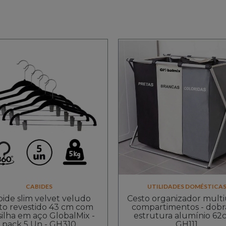
CABIDES
UTILIDADES DOMÉSTICA
ide slim velvet veludo
Cesto organizador multi
to revestido 43 cm com
compartimentos - dobr
silha em aço GlobalMix -
estrutura alumínio 62
pack 5 Un - GH310
GH111