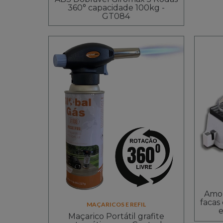
360° capacidade 100kg -
GT084
Amol
facas
MAÇARICOS E REFIL
e
Maçarico Portátil grafite