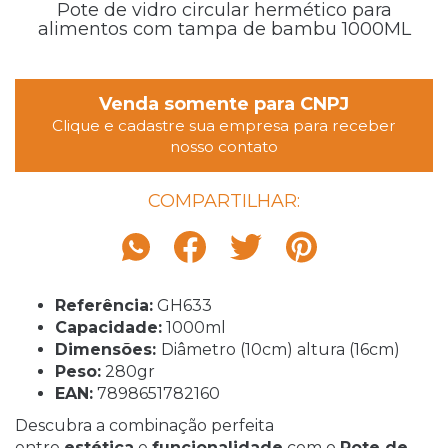
Pote de vidro circular hermético para
alimentos com tampa de bambu 1000ML
Venda somente para CNPJ
Clique e cadastre sua empresa para receber
nosso contato
COMPARTILHAR:
Referência:
GH633
Capacidade:
1000ml
Dimensões:
Diâmetro (10cm) altura (16cm)
Peso:
280gr
EAN:
7898651782160
Descubra a combinação perfeita
entre
estética
e
funcionalidade
com o
Pote de