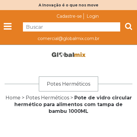
A Inovação é o que nos move
Cadastre-se
Login
comercial@globalmix.com.br
Potes Herméticos
Home
>
Potes Herméticos
>
Pote de vidro circular
hermético para alimentos com tampa de
bambu 1000ML